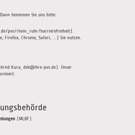
 Dann benennen Sie uns bitte:
de/pvs/rhein_ruhr/barrierefreiheit).
Firefox, Chrome, Safari, ...) Sie nutzen.
n Arnd Kura, dsb@ihre-pvs.de). Unser
ormiert.
hungsbehörde
istungen
(MLBF)