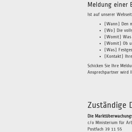
Meldung einer B
Ist auf unserer Webseit
(Wann) Den mö
(Wo) Die volls
(Womit) Was fü
(Womit) Ob un
(Was) Festgest
(Kontakt) Ihr
Schicken Sie Ihre Meld
Ansprechpartner wird Ih
Zuständige 
Die Marktüberwachungss
c/o Ministerium für Arb
Postfach 39 11 55