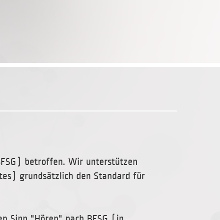
(BFSG) betroffen. Wir unterstützen
es) grundsätzlich den Standard für
den Sinn "Hören" nach BFSG (in